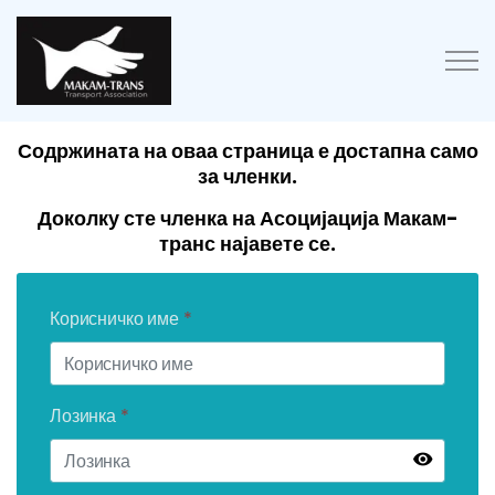
Содржината
на оваа страница е достапна само
за членки.
Доколку сте членка на Асоцијација Макам-
транс најавете се.
Корисничко име
*
Лозинка
*